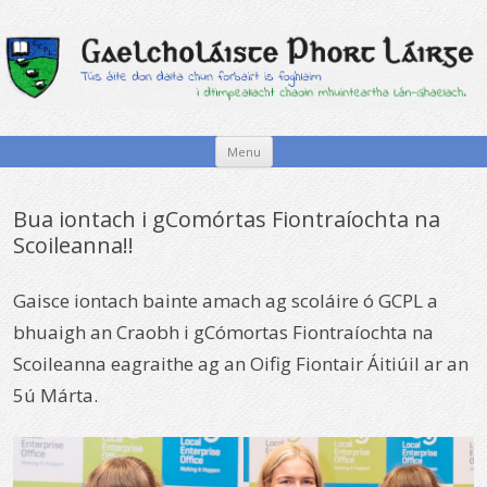
Skip to content
Menu
Bua iontach i gComórtas Fiontraíochta na
Scoileanna!!
Gaisce iontach bainte amach ag scoláire ó GCPL a
bhuaigh an Craobh i gCómortas Fiontraíochta na
Scoileanna eagraithe ag an Oifig Fiontair Áitiúil ar an
5ú Márta.