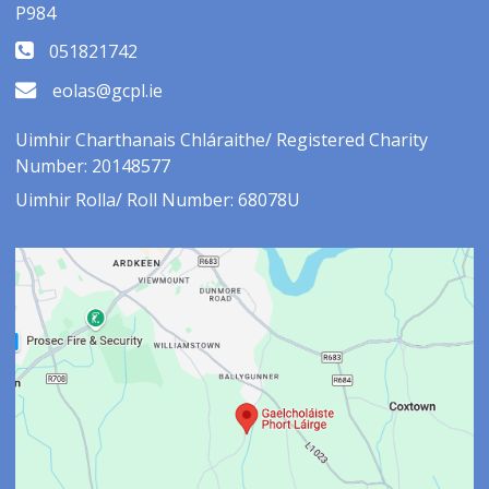
P984
051821742
eolas@gcpl.ie
Uimhir Charthanais Chláraithe/ Registered Charity
Number: 20148577
Uimhir Rolla/ Roll Number: 68078U