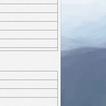
Iontrála Bl.2 – Bl.6