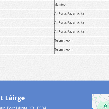
Múinteoirí
An Foras Pátrúnachta
An Foras Pátrúnachta
An Foras Pátrúnachta
Tuismitheoirí
Tuismitheoirí
t Láirge
air, Port Láirge, X91 P984