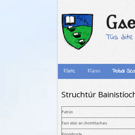
Fáilte
Fúinn
Pobal Sco
An Ghaeilge
Bainistíoch
Struchtúr Bainistío
Ár Scoil
Comhairle n
Droichead
Coiste na
Patrún
dTuismithe
Faoi stiúr an chomhlachais
Féilire na Bliana
Foireann 
Príomhoide