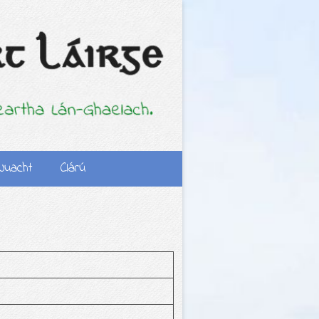
Nuacht
Clárú
uacht Scoile
Polasaí Iontrála
a Meáin Shóisialta
Fógra Iontrála
Foirm Iarratais
Iontrála Bl.1
Foirm Iarratais