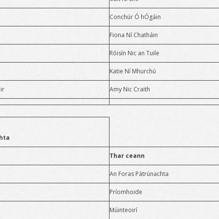
Féilte Scoile
Conchúr Ó hÓgáin
Measúnú
An Brat Glas
Fiona Ní Chatháin
Foghlaim Dhigiteach
Gaisce
Róisín Nic an Tuile
Gradam Scoileanna
Katie Ní Mhurchú
Garraíodóireacht
Digiteacha
ir
Amy Nic Craith
Eolaí Óg
Oiliúint Microsoft
Club Óige
Áiseanna Foghlama
chta
Staidéar Maoirsithe
Thar ceann
Club Obair Bhaile
An Foras Pátrúnachta
Príomhoide
Múinteoirí