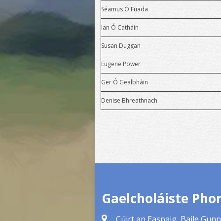
Séamus Ó Fuada
Tumoideachas
Ian Ó Catháin
Uaireanta Scoile
Susan Duggan
VSware
Eugene Power
Ger Ó Gealbháin
Denise Bhreathnach
Gaelcholáiste Phor
Cúirt an Easpaig, Baile Gunn