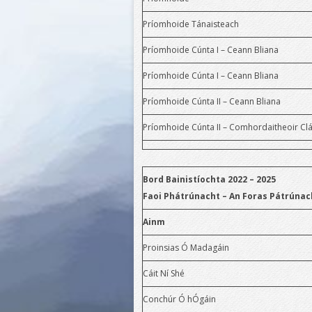
Féin-Mheastóireacht
Príomhoide Tánaisteach
Scoile
Príomhoide Cúnta I – Ceann Bliana
Fís agus
Príomhoide Cúnta I – Ceann Bliana
Aidhmeanna
Príomhoide Cúnta II – Ceann Bliana
Forbairt Phearsanta
Príomhoide Cúnta II – Comhordaitheoir Clá
Leabhar Liostaí
Misean agus Éiteas
Bord Bainistíochta 2022 – 2025
Faoi Phátrúnacht – An Foras Pátrúna
Polasaithe
Ainm
Post Múinteoireachta
Proinsias Ó Madagáin
Sonraí Teagmhála
Cáit Ní Shé
Tuairiscí Cigireachta
Conchúr Ó hÓgáin